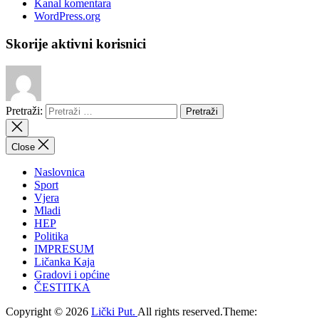
Kanal komentara
WordPress.org
Skorije aktivni korisnici
Pretraži:
Close
Naslovnica
Sport
Vjera
Mladi
HEP
Politika
IMPRESUM
Ličanka Kaja
Gradovi i općine
ČESTITKA
Copyright © 2026
Lički Put.
All rights reserved.Theme: