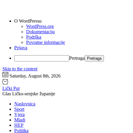
O WordPressu
WordPress.org
Dokumentacija
Podrška
Povratne informacije
Prijava
Pretraga
Skip to the content
Saturday, August 8th, 2026
Lički Put
Glas Ličko-senjske županije
Naslovnica
Sport
Vjera
Mladi
HEP
Politika