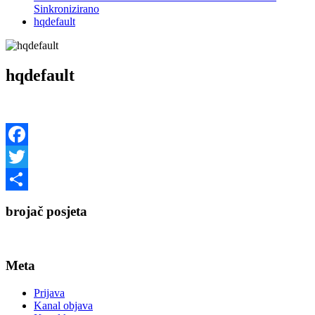
Sinkronizirano
hqdefault
hqdefault
Facebook
Twitter
Share
brojač posjeta
Meta
Prijava
Kanal objava