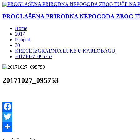
PROGLAŠENA PRIRODNA NEPOGODA ZBOG TU
Home
2017
listopad
30
KREĆE IZGRADNJA LUKE U KARLOBAGU
20171027_095753
20171027_095753
Facebook
Twitter
Share