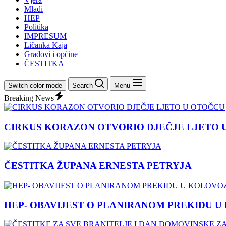
Mladi
HEP
Politika
IMPRESUM
Ličanka Kaja
Gradovi i općine
ČESTITKA
Switch color mode
Search
Menu
Breaking News
CIRKUS KORAZON OTVORIO DJEČJE LJETO 
ČESTITKA ŽUPANA ERNESTA PETRYJA
HEP- OBAVIJEST O PLANIRANOM PREKIDU U