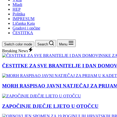
Mladi
HEP
Politika
IMPRESUM
Ličanka Kaja
Gradovi i općine
ČESTITKA
Switch color mode
Search
Menu
Breaking News
ČESTITKE ZA SVE BRANITELJE I DAN DOMO
MORH RASPISAO JAVNI NATJEČAJ ZA PRIJA
ZAPOČINJE DJEČJE LJETO U OTOČCU