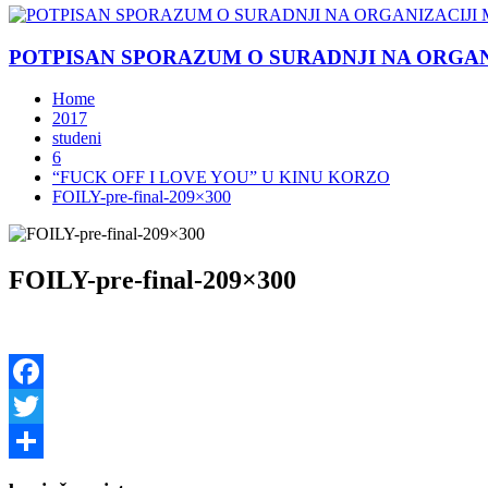
POTPISAN SPORAZUM O SURADNJI NA ORGANIZ
Home
2017
studeni
6
“FUCK OFF I LOVE YOU” U KINU KORZO
FOILY-pre-final-209×300
FOILY-pre-final-209×300
Facebook
Twitter
Share