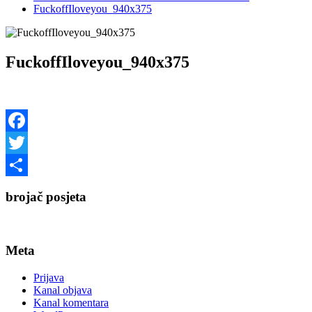
FuckoffIloveyou_940x375
FuckoffIloveyou_940x375
Facebook
Twitter
Share
brojač posjeta
Meta
Prijava
Kanal objava
Kanal komentara