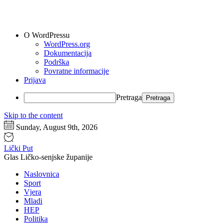
O WordPressu
WordPress.org
Dokumentacija
Podrška
Povratne informacije
Prijava
Pretraga
Skip to the content
Sunday, August 9th, 2026
Lički Put
Glas Ličko-senjske županije
Naslovnica
Sport
Vjera
Mladi
HEP
Politika