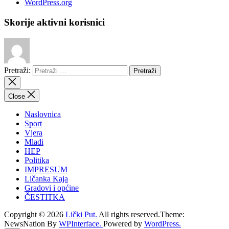
WordPress.org
Skorije aktivni korisnici
Pretraži:
Close
Naslovnica
Sport
Vjera
Mladi
HEP
Politika
IMPRESUM
Ličanka Kaja
Gradovi i općine
ČESTITKA
Copyright © 2026
Lički Put.
All rights reserved.Theme:
NewsNation By
WPInterface.
Powered by
WordPress.