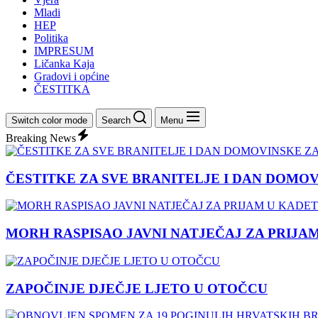
Mladi
HEP
Politika
IMPRESUM
Ličanka Kaja
Gradovi i općine
ČESTITKA
Switch color mode
Search
Menu
Breaking News
ČESTITKE ZA SVE BRANITELJE I DAN DOMO
MORH RASPISAO JAVNI NATJEČAJ ZA PRIJA
ZAPOČINJE DJEČJE LJETO U OTOČCU