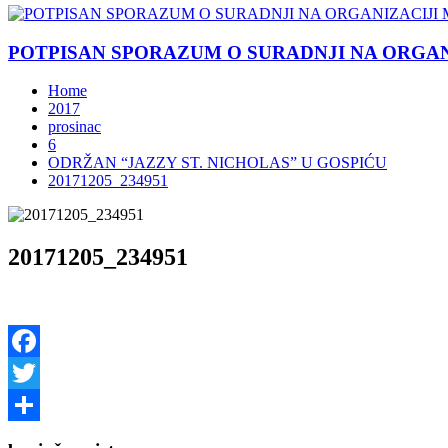
POTPISAN SPORAZUM O SURADNJI NA ORGANIZ
Home
2017
prosinac
6
ODRŽAN “JAZZY ST. NICHOLAS” U GOSPIĆU
20171205_234951
20171205_234951
Facebook
Twitter
Share