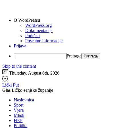
O WordPressu
WordPress.org
Dokumentacija
Podrška
Povratne informacije
Prijava
Pretraga
Skip to the content
Thursday, August 6th, 2026
Lički Put
Glas Ličko-senjske županije
Naslovnica
Sport
Vjera
Mladi
HEP
Politika