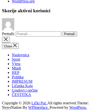
WordPress.org
Skorije aktivni korisnici
Pretraži:
Close
Naslovnica
Sport
Vjera
Mladi
HEP
Politika
IMPRESUM
Ličanka Kaja
Gradovi i općine
ČESTITKA
Copyright © 2026
Lički Put.
All rights reserved.Theme:
NewsNation By
WPInterface.
Powered by
WordPress.