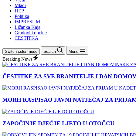
Mladi
HEP
Politika
IMPRESUM
Ličanka Kaja
Gradovi i općine
ČESTITKA
Switch color mode
Search
Menu
Breaking News
ČESTITKE ZA SVE BRANITELJE I DAN DOMO
MORH RASPISAO JAVNI NATJEČAJ ZA PRIJA
ZAPOČINJE DJEČJE LJETO U OTOČCU