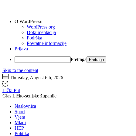
O WordPressu
WordPress.org
Dokumentacija
Podrška
Povratne informacije
Prijava
Pretraga
Skip to the content
Thursday, August 6th, 2026
Lički Put
Glas Ličko-senjske županije
Naslovnica
Sport
Vjera
Mladi
HEP
Politika