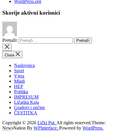
WordPress.org
Skorije aktivni korisnici
Pretraži:
Close
Naslovnica
Sport
Vjera
Mladi
HEP
Politika
IMPRESUM
Ličanka Kaja
Gradovi i općine
ČESTITKA
Copyright © 2026
Lički Put.
All rights reserved.Theme:
NewsNation By
WPInterface.
Powered by
WordPress.