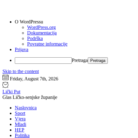
O WordPressu
WordPress.org
Dokumentacija
Podrška
Povratne informacije
Prijava
Pretraga
Skip to the content
Friday, August 7th, 2026
Lički Put
Glas Ličko-senjske županije
Naslovnica
Sport
Vjera
Mladi
HEP
Politika