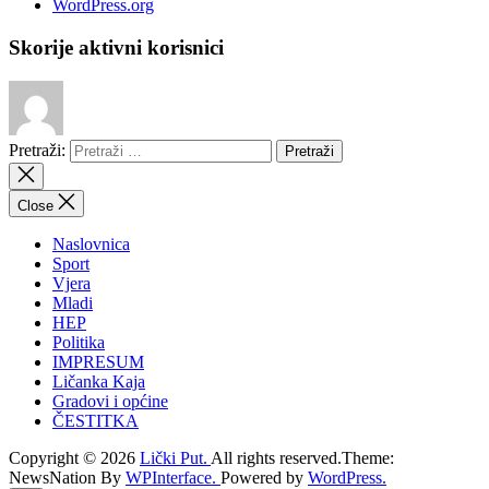
WordPress.org
Skorije aktivni korisnici
Pretraži:
Close
Naslovnica
Sport
Vjera
Mladi
HEP
Politika
IMPRESUM
Ličanka Kaja
Gradovi i općine
ČESTITKA
Copyright © 2026
Lički Put.
All rights reserved.Theme:
NewsNation By
WPInterface.
Powered by
WordPress.