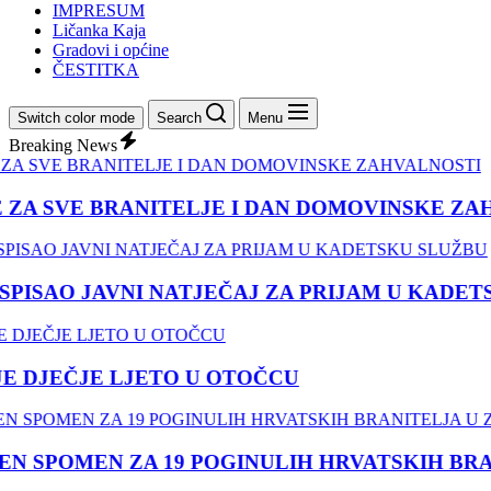
IMPRESUM
Ličanka Kaja
Gradovi i općine
ČESTITKA
Switch color mode
Search
Menu
Breaking News
ZA SVE BRANITELJE I DAN DOMOVINSKE ZAHV
ISAO JAVNI NATJEČAJ ZA PRIJAM U KADETS
 DJEČJE LJETO U OTOČCU
SPOMEN ZA 19 POGINULIH HRVATSKIH BRANI