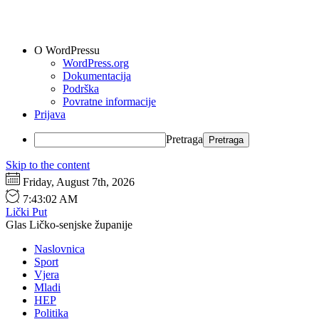
O WordPressu
WordPress.org
Dokumentacija
Podrška
Povratne informacije
Prijava
Pretraga
Skip to the content
Friday, August 7th, 2026
7:43:03 AM
Lički Put
Glas Ličko-senjske županije
Naslovnica
Sport
Vjera
Mladi
HEP
Politika