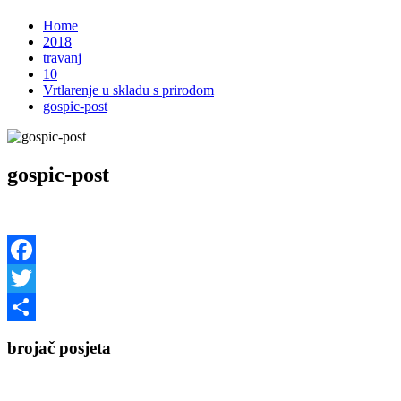
Home
2018
travanj
10
Vrtlarenje u skladu s prirodom
gospic-post
gospic-post
Facebook
Twitter
Share
brojač posjeta