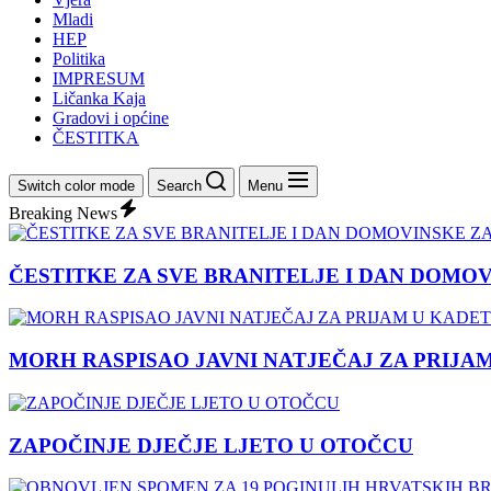
Mladi
HEP
Politika
IMPRESUM
Ličanka Kaja
Gradovi i općine
ČESTITKA
Switch color mode
Search
Menu
Breaking News
ČESTITKE ZA SVE BRANITELJE I DAN DOMO
MORH RASPISAO JAVNI NATJEČAJ ZA PRIJA
ZAPOČINJE DJEČJE LJETO U OTOČCU