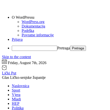
O WordPressu
WordPress.org
Dokumentacija
Podrška
Povratne informacije
Prijava
Pretraga
Skip to the content
Friday, August 7th, 2026
Lički Put
Glas Ličko-senjske županije
Naslovnica
Sport
Vjera
Mladi
HEP
Politika