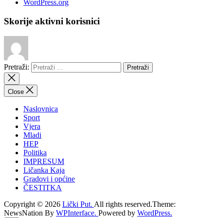
WordPress.org
Skorije aktivni korisnici
Pretraži:
Close
Naslovnica
Sport
Vjera
Mladi
HEP
Politika
IMPRESUM
Ličanka Kaja
Gradovi i općine
ČESTITKA
Copyright © 2026
Lički Put.
All rights reserved.Theme:
NewsNation By
WPInterface.
Powered by
WordPress.