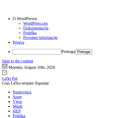
O WordPressu
WordPress.org
Dokumentacija
Podrška
Povratne informacije
Prijava
Pretraga
Skip to the content
Monday, August 10th, 2026
Lički Put
Glas Ličko-senjske županije
Naslovnica
Sport
Vjera
Mladi
HEP
Politika