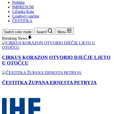
Politika
IMPRESUM
Ličanka Kaja
Gradovi i općine
ČESTITKA
Switch color mode
Search
Menu
Breaking News
CIRKUS KORAZON OTVORIO DJEČJE LJETO
U OTOČCU
ČESTITKA ŽUPANA ERNESTA PETRYJA