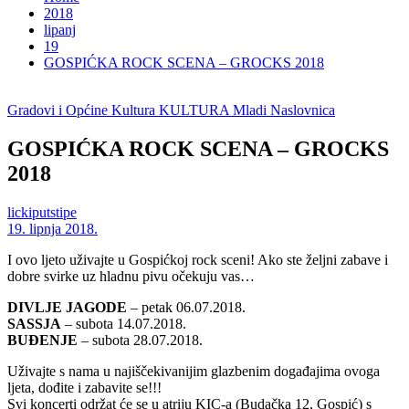
2018
lipanj
19
GOSPIĆKA ROCK SCENA – GROCKS 2018
Gradovi i Općine
Kultura
KULTURA
Mladi
Naslovnica
GOSPIĆKA ROCK SCENA – GROCKS
2018
lickiputstipe
19. lipnja 2018.
I ovo ljeto uživajte u Gospićkoj rock sceni! Ako ste željni zabave i
dobre svirke uz hladnu pivu očekuju vas…
DIVLJE JAGODE
– petak 06.07.2018.
SASSJA
– subota 14.07.2018.
BUĐENJE
– subota 28.07.2018.
Uživajte s nama u najiščekivanijim glazbenim događajima ovoga
ljeta, dođite i zabavite se!!!
Svi koncerti održat će se u atriju KIC-a (Budačka 12, Gospić) s