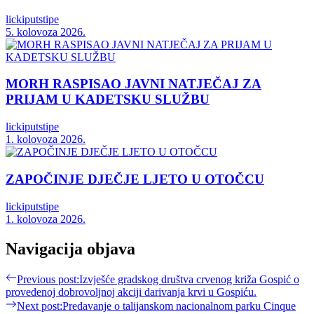
lickiputstipe
5. kolovoza 2026.
MORH RASPISAO JAVNI NATJEČAJ ZA
PRIJAM U KADETSKU SLUŽBU
lickiputstipe
1. kolovoza 2026.
ZAPOČINJE DJEČJE LJETO U OTOČCU
lickiputstipe
1. kolovoza 2026.
Navigacija objava
Previous post:
Izvješće gradskog društva crvenog križa Gospić o
provedenoj dobrovoljnoj akciji darivanja krvi u Gospiću.
Next post:
Predavanje o talijanskom nacionalnom parku Cinque