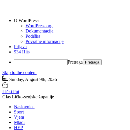
O WordPressu
WordPress.org
Dokumentacija
Podrška
Povratne informacije
Prijava
934 Hits
Pretraga
Skip to the content
Sunday, August 9th, 2026
Lički Put
Glas Ličko-senjske županije
Naslovnica
Sport
Vjera
Mladi
HEP