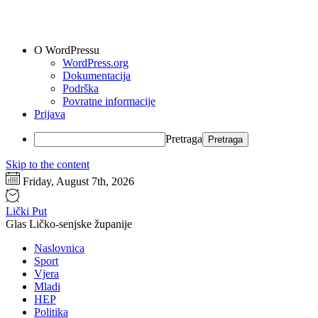
O WordPressu
WordPress.org
Dokumentacija
Podrška
Povratne informacije
Prijava
Pretraga
Skip to the content
Friday, August 7th, 2026
Lički Put
Glas Ličko-senjske županije
Naslovnica
Sport
Vjera
Mladi
HEP
Politika