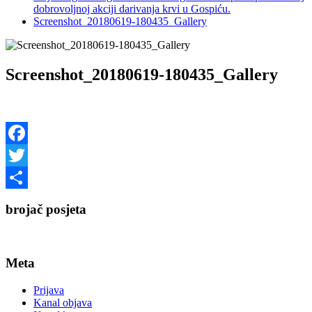
dobrovoljnoj akciji darivanja krvi u Gospiću.
Screenshot_20180619-180435_Gallery
Screenshot_20180619-180435_Gallery
Facebook
Twitter
Share
brojač posjeta
Meta
Prijava
Kanal objava