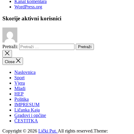
Kanal komentara
WordPress.org
Skorije aktivni korisnici
Pretraži:
Close
Naslovnica
Sport
Vjera
Mladi
HEP
Politika
IMPRESUM
Ličanka Kaja
Gradovi i općine
ČESTITKA
Copyright © 2026
Lički Put.
All rights reserved.Theme: