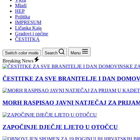
Mladi
HEP
Politika
IMPRESUM
Ličanka Kaja
Gradovi i općine
ČESTITKA
Switch color mode
Search
Menu
Breaking News
ČESTITKE ZA SVE BRANITELJE I DAN DOMO
MORH RASPISAO JAVNI NATJEČAJ ZA PRIJA
ZAPOČINJE DJEČJE LJETO U OTOČCU