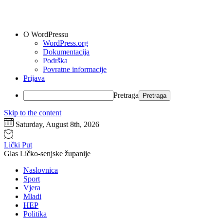
O WordPressu
WordPress.org
Dokumentacija
Podrška
Povratne informacije
Prijava
Pretraga
Skip to the content
Saturday, August 8th, 2026
Lički Put
Glas Ličko-senjske županije
Naslovnica
Sport
Vjera
Mladi
HEP
Politika