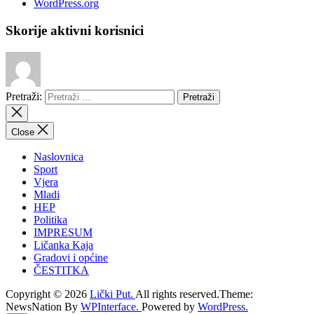
WordPress.org
Skorije aktivni korisnici
Pretraži:
Close
Naslovnica
Sport
Vjera
Mladi
HEP
Politika
IMPRESUM
Ličanka Kaja
Gradovi i općine
ČESTITKA
Copyright © 2026
Lički Put.
All rights reserved.Theme:
NewsNation By
WPInterface.
Powered by
WordPress.