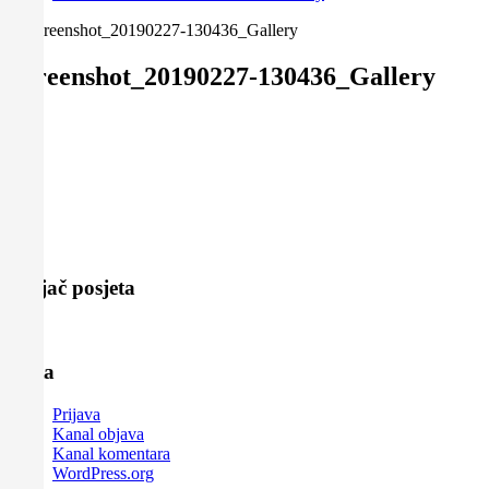
Screenshot_20190227-130436_Gallery
Facebook
Twitter
Share
brojač posjeta
Meta
Prijava
Kanal objava
Kanal komentara
WordPress.org