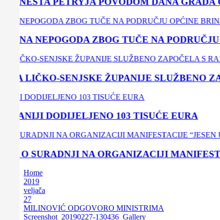
 ERNESTA PETRYJA POVODOM DANA GRADA G
ODNA NEPOGODA ZBOG TUČE NA PODRUČJU O
TA LIČKO-SENJSKE ŽUPANIJE SLUŽBENO ZA
PANIJI DODIJELJENO 103 TISUĆE EURA
 O SURADNJI NA ORGANIZACIJI MANIFESTACI
Home
2019
veljača
27
MILINOVIĆ ODGOVORO MINISTRIMA
Screenshot_20190227-130436_Gallery