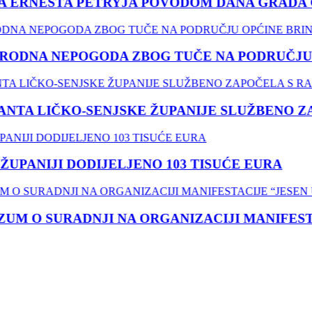
 ERNESTA PETRYJA POVODOM DANA GRADA G
ODNA NEPOGODA ZBOG TUČE NA PODRUČJU O
TA LIČKO-SENJSKE ŽUPANIJE SLUŽBENO ZA
UPANIJI DODIJELJENO 103 TISUĆE EURA
 O SURADNJI NA ORGANIZACIJI MANIFESTACI