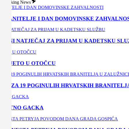
Breaking News
color
mode
BRANITELJE I DAN DOMOVINSKE ZAHVALNOST
VNI NATJEČAJ ZA PRIJAM U KADETSKU SLUŽ
 LJETO U OTOČCU
 ZA 19 POGINULIH HRVATSKIH BRANITELJA 
O ETNO GACKA