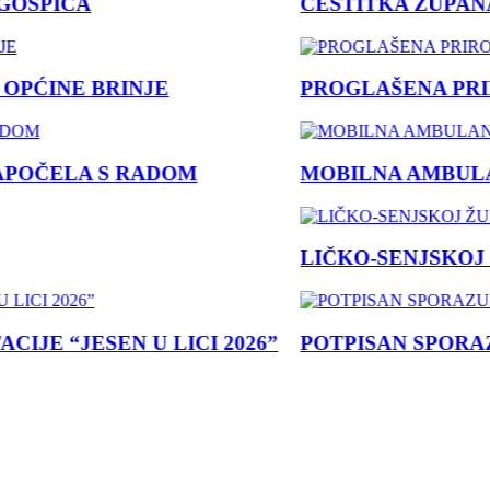
OSPIĆA
ČESTITKA ŽUPANA
PĆINE BRINJE
PROGLAŠENA PRIR
POČELA S RADOM
MOBILNA AMBULAN
LIČKO-SENJSKOJ Ž
JE “JESEN U LICI 2026”
POTPISAN SPORAZUM