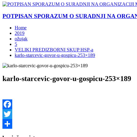
POTPISAN SPORAZUM O SURADNJI NA ORGANIZ
Home
2019
ožujak
5
VELIKI PREDIZBORNI SKUP HSP-a
karlo-starcevic-govor-u-gospicu-253×189
karlo-starcevic-govor-u-gospicu-253×189
Facebook
Twitter
Share