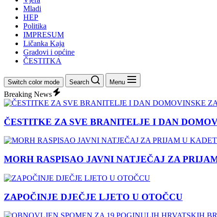
Mladi
HEP
Politika
IMPRESUM
Ličanka Kaja
Gradovi i općine
ČESTITKA
Switch color mode
Search
Menu
Breaking News
ČESTITKE ZA SVE BRANITELJE I DAN DOMO
MORH RASPISAO JAVNI NATJEČAJ ZA PRIJA
ZAPOČINJE DJEČJE LJETO U OTOČCU