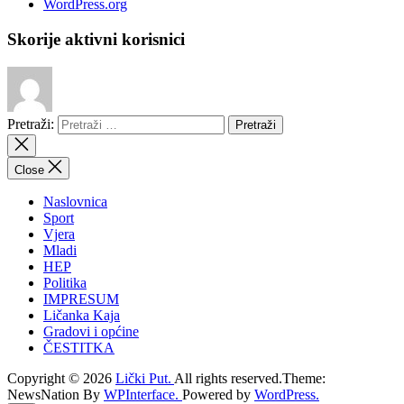
WordPress.org
Skorije aktivni korisnici
Pretraži:
Close
Naslovnica
Sport
Vjera
Mladi
HEP
Politika
IMPRESUM
Ličanka Kaja
Gradovi i općine
ČESTITKA
Copyright © 2026
Lički Put.
All rights reserved.Theme:
NewsNation By
WPInterface.
Powered by
WordPress.