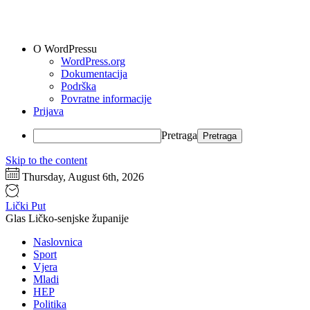
O WordPressu
WordPress.org
Dokumentacija
Podrška
Povratne informacije
Prijava
Pretraga
Skip to the content
Thursday, August 6th, 2026
Lički Put
Glas Ličko-senjske županije
Naslovnica
Sport
Vjera
Mladi
HEP
Politika