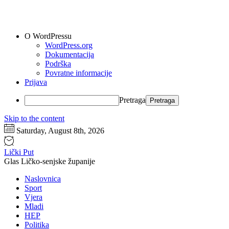
O WordPressu
WordPress.org
Dokumentacija
Podrška
Povratne informacije
Prijava
Pretraga
Skip to the content
Saturday, August 8th, 2026
Lički Put
Glas Ličko-senjske županije
Naslovnica
Sport
Vjera
Mladi
HEP
Politika