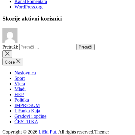
Kanal komentara
WordPress.org
Skorije aktivni korisnici
Pretraži:
Close
Naslovnica
Sport
Vjera
Mladi
HEP
Politika
IMPRESUM
Ličanka Kaja
Gradovi i općine
ČESTITKA
Copyright © 2026
Lički Put.
All rights reserved.Theme: