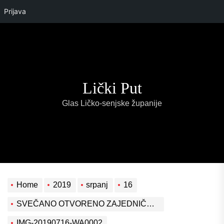
Prijava
Skip
to
the
content
Lički Put
Glas Ličko-senjske županije
Home
2019
srpanj
16
SVEČANO OTVORENO ZAJEDNIČKO PRODAJNO MJESTO PROIZVODA SA CERTIFIKATOM „LIKA QUALITY“ I PREDSTAVLJENA ZAJEDNIČKA ULAZNICA ZA LIKA DESTINACIJU
IMG-20190716-WA0002