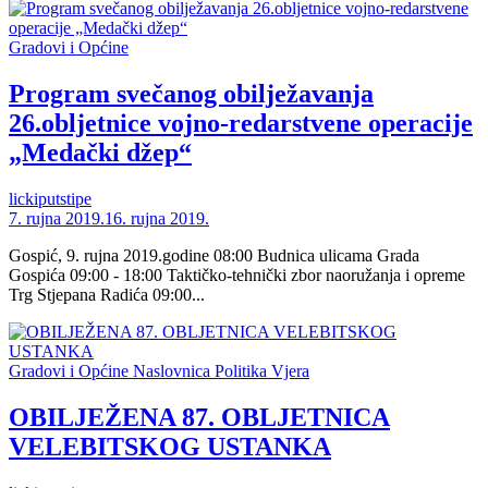
Gradovi i Općine
Program svečanog obilježavanja
26.obljetnice vojno-redarstvene operacije
„Medački džep“
lickiputstipe
7. rujna 2019.
16. rujna 2019.
Gospić, 9. rujna 2019.godine 08:00 Budnica ulicama Grada
Gospića 09:00 - 18:00 Taktičko-tehnički zbor naoružanja i opreme
Trg Stjepana Radića 09:00...
Gradovi i Općine
Naslovnica
Politika
Vjera
OBILJEŽENA 87. OBLJETNICA
VELEBITSKOG USTANKA