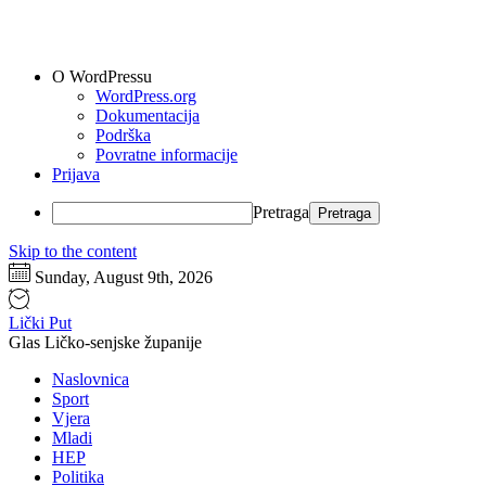
O WordPressu
WordPress.org
Dokumentacija
Podrška
Povratne informacije
Prijava
Pretraga
Skip to the content
Sunday, August 9th, 2026
Lički Put
Glas Ličko-senjske županije
Naslovnica
Sport
Vjera
Mladi
HEP
Politika