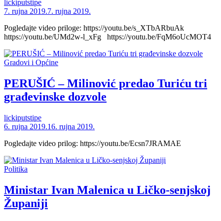
lickiputstipe
7. rujna 2019.
7. rujna 2019.
Pogledajte video priloge: https://youtu.be/s_XTbARbuAk
https://youtu.be/UMd2w-l_xFg https://youtu.be/FqM6oUcMOT4
Gradovi i Općine
PERUŠIĆ – Milinović predao Turiću tri
građevinske dozvole
lickiputstipe
6. rujna 2019.
16. rujna 2019.
Pogledajte video prilog: https://youtu.be/Ecsn7JRAMAE
Politika
Ministar Ivan Malenica u Ličko-senjskoj
Županiji