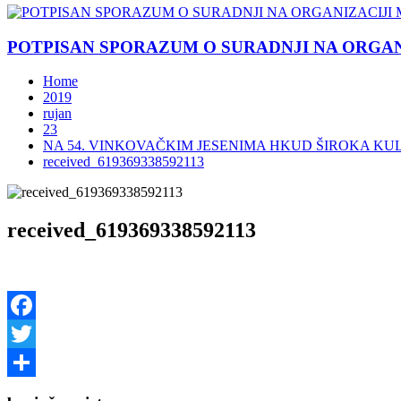
POTPISAN SPORAZUM O SURADNJI NA ORGANIZ
Home
2019
rujan
23
NA 54. VINKOVAČKIM JESENIMA HKUD ŠIROKA KU
received_619369338592113
received_619369338592113
Facebook
Twitter
Share