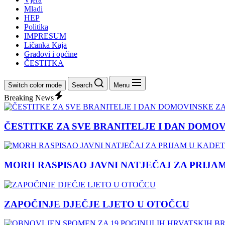
Mladi
HEP
Politika
IMPRESUM
Ličanka Kaja
Gradovi i općine
ČESTITKA
Switch color mode
Search
Menu
Breaking News
ČESTITKE ZA SVE BRANITELJE I DAN DOMO
MORH RASPISAO JAVNI NATJEČAJ ZA PRIJA
ZAPOČINJE DJEČJE LJETO U OTOČCU