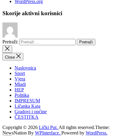
WordPress.org
Skorije aktivni korisnici
Pretraži:
Close
Naslovnica
Sport
Vjera
Mladi
HEP
Politika
IMPRESUM
Ličanka Kaja
Gradovi i općine
ČESTITKA
Copyright © 2026
Lički Put.
All rights reserved.Theme:
NewsNation By
WPInterface.
Powered by
WordPress.