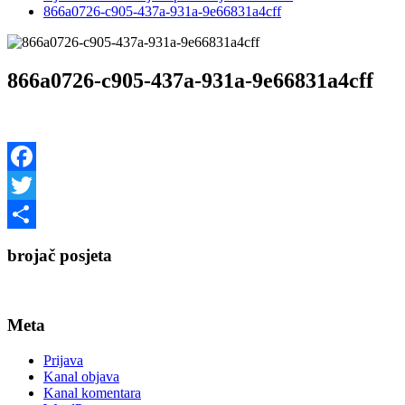
866a0726-c905-437a-931a-9e66831a4cff
866a0726-c905-437a-931a-9e66831a4cff
Facebook
Twitter
Share
brojač posjeta
Meta
Prijava
Kanal objava
Kanal komentara