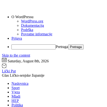
O WordPressu
WordPress.org
Dokumentacija
Podrška
Povratne informacije
Prijava
Pretraga
Skip to the content
Saturday, August 8th, 2026
Lički Put
Glas Ličko-senjske županije
Naslovnica
Sport
Vjera
Mladi
HEP
Politika