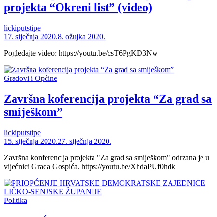
projekta “Okreni list” (video)
lickiputstipe
17. siječnja 2020.
8. ožujka 2020.
Pogledajte video: https://youtu.be/csT6PgKD3Nw
Gradovi i Općine
Završna koferencija projekta “Za grad sa
smiješkom”
lickiputstipe
15. siječnja 2020.
27. siječnja 2020.
Završna konferencija projekta "Za grad sa smiješkom" odrzana je u
vijećnici Grada Gospića. https://youtu.be/XhdaPUf0hdk
Politika