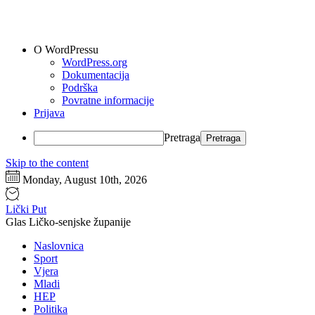
O WordPressu
WordPress.org
Dokumentacija
Podrška
Povratne informacije
Prijava
Pretraga
Skip to the content
Monday, August 10th, 2026
Lički Put
Glas Ličko-senjske županije
Naslovnica
Sport
Vjera
Mladi
HEP
Politika