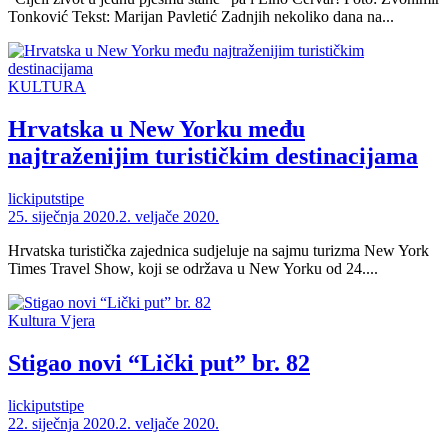
Tonković Tekst: Marijan Pavletić Zadnjih nekoliko dana na...
KULTURA
Hrvatska u New Yorku među
najtraženijim turističkim destinacijama
lickiputstipe
25. siječnja 2020.
2. veljače 2020.
Hrvatska turistička zajednica sudjeluje na sajmu turizma New York
Times Travel Show, koji se održava u New Yorku od 24....
Kultura
Vjera
Stigao novi “Lički put” br. 82
lickiputstipe
22. siječnja 2020.
2. veljače 2020.