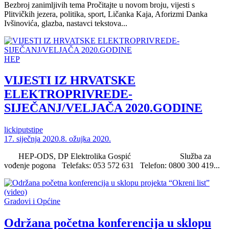
Bezbroj zanimljivih tema Pročitajte u novom broju, vijesti s
Plitvičkih jezera, politika, sport, Ličanka Kaja, Aforizmi Danka
Ivšinovića, glazba, nastavci tekstova...
HEP
VIJESTI IZ HRVATSKE
ELEKTROPRIVREDE-
SIJEČANJ/VELJAČA 2020.GODINE
lickiputstipe
17. siječnja 2020.
8. ožujka 2020.
HEP-ODS, DP Elektrolika Gospić Služba za
vođenje pogona Telefaks: 053 572 631 Telefon: 0800 300 419...
Gradovi i Općine
Održana početna konferencija u sklopu