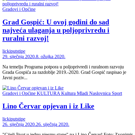
Gradovi i Općine
Grad Gospić: U ovoj godini do sad
najveća ulaganja u poljoprivredu i
ruralni razvoj!
lickiputstipe
29. siječnja 2020.
8. ožujka 2020.
Na temelju Programa potpora u poljoprivredi i ruralnom razvoju
Grada Gospića za razdoblje 2019.-2020. Grad Gospić raspisao je
Javni poziv...
Gradovi i Općine
KULTURA
Kultura
Mladi
Naslovnica
Sport
Lino Červar opjevan i iz Like
lickiputstipe
26. siječnja 2020.
26. siječnja 2020.
"Cijeli život u jednu pjesmu stane" pa i Lino Červar! Foto: Zvonimir