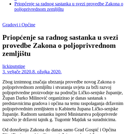
Priopćenje sa radnog sastanka u svezi provedbe Zakona o
poljoprivrednom zemljištu
Gradovi i Općine
Priopćenje sa radnog sastanka u svezi
provedbe Zakona o poljoprivrednom
zemljištu
lickiputstipe
3. veljače 2020.
8. ožujka 2020.
Zbog iznimnog značaja ubrzanja provedbe novog Zakona o
poljoprivrednom zemljištu i stvaranja uvjeta za brži razvoj
poljoprivredne proizvodnje na području Ličko-senjske županije,
Župan Darko Milinović organizirao je danas sastanak s
predstavnicima gradova i općina na temu raspolaganja državnim
poljoprivrednim zemljistem u Kabinetu župana Ličko-senjske
županije. Radnom sastanku ispred Ministarstva poljoprivrede
nazočio je državni tajnik g. Tugomir Majdak sa suradnicima.
Od donošenja Zakona do danas samo Grad Gospić i Općina