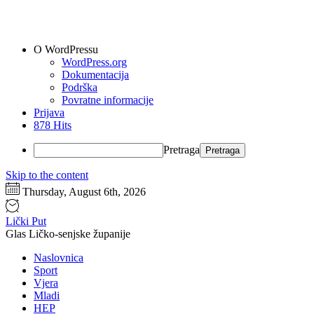
O WordPressu
WordPress.org
Dokumentacija
Podrška
Povratne informacije
Prijava
878 Hits
Pretraga
Skip to the content
Thursday, August 6th, 2026
Lički Put
Glas Ličko-senjske županije
Naslovnica
Sport
Vjera
Mladi
HEP