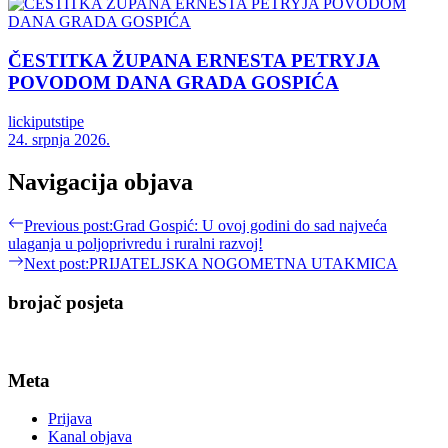
ČESTITKA ŽUPANA ERNESTA PETRYJA
POVODOM DANA GRADA GOSPIĆA
lickiputstipe
24. srpnja 2026.
Navigacija objava
Previous post:
Grad Gospić: U ovoj godini do sad najveća
ulaganja u poljoprivredu i ruralni razvoj!
Next post:
PRIJATELJSKA NOGOMETNA UTAKMICA
brojač posjeta
Meta
Prijava
Kanal objava