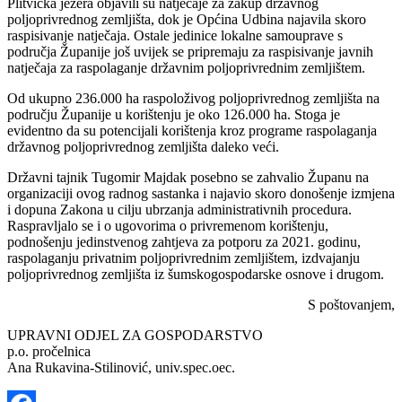
Plitvička jezera objavili su natječaje za zakup državnog
poljoprivrednog zemljišta, dok je Općina Udbina najavila skoro
raspisivanje natječaja. Ostale jedinice lokalne samouprave s
područja Županije još uvijek se pripremaju za raspisivanje javnih
natječaja za raspolaganje državnim poljoprivrednim zemljištem.
Od ukupno 236.000 ha raspoloživog poljoprivrednog zemljišta na
području Županije u korištenju je oko 126.000 ha. Stoga je
evidentno da su potencijali korištenja kroz programe raspolaganja
državnog poljoprivrednog zemljišta daleko veći.
Državni tajnik Tugomir Majdak posebno se zahvalio Županu na
organizaciji ovog radnog sastanka i najavio skoro donošenje izmjena
i dopuna Zakona u cilju ubrzanja administrativnih procedura.
Raspravljalo se i o ugovorima o privremenom korištenju,
podnošenju jedinstvenog zahtjeva za potporu za 2021. godinu,
raspolaganju privatnim poljoprivrednim zemljištem, izdvajanju
poljoprivrednog zemljišta iz šumskogospodarske osnove i drugom.
S poštovanjem,
UPRAVNI ODJEL ZA GOSPODARSTVO
p.o. pročelnica
Ana Rukavina-Stilinović, univ.spec.oec.