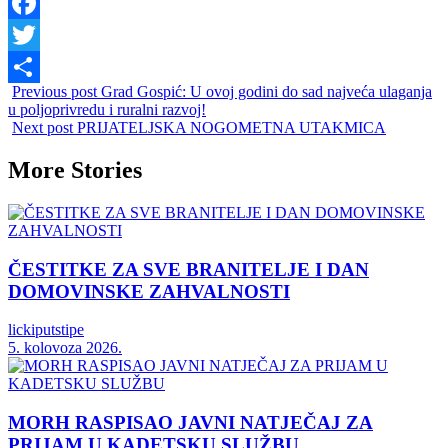
Facebook
Twitter
Previous post
Grad Gospić: U ovoj godini do sad najveća ulaganja
Share
u poljoprivredu i ruralni razvoj!
Next post
PRIJATELJSKA NOGOMETNA UTAKMICA
More Stories
ČESTITKE ZA SVE BRANITELJE I DAN
DOMOVINSKE ZAHVALNOSTI
lickiputstipe
5. kolovoza 2026.
MORH RASPISAO JAVNI NATJEČAJ ZA
PRIJAM U KADETSKU SLUŽBU