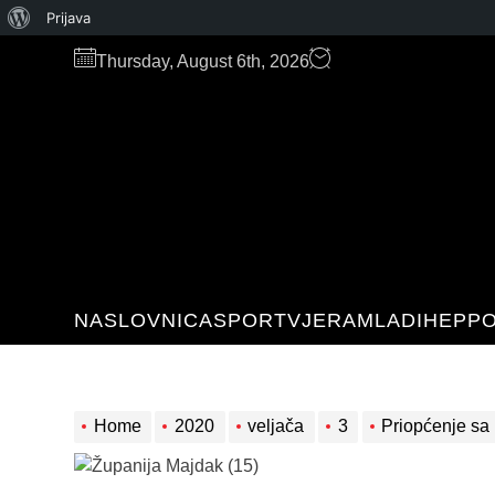
O
Prijava
Skip
WordPressu
Thursday, August 6th, 2026
to
the
content
NASLOVNICA
SPORT
VJERA
MLADI
HEP
PO
Home
2020
veljača
3
Priopćenje sa radnog sastanka u