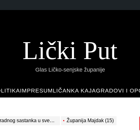
Lički Put
Glas Ličko-senjske županije
LITIKA
IMPRESUM
LIČANKA KAJA
GRADOVI I OP
 svezi provedbe Zakona o poljoprivrednom zemljištu
Županija Majdak (15)