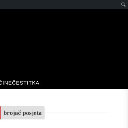
Pret
ĆINE
ČESTITKA
brojač posjeta