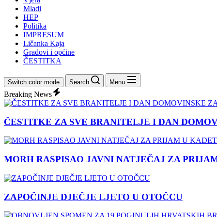
Mladi
HEP
Politika
IMPRESUM
Ličanka Kaja
Gradovi i općine
ČESTITKA
Switch color mode
Search
Menu
Breaking News
ČESTITKE ZA SVE BRANITELJE I DAN DOMO
MORH RASPISAO JAVNI NATJEČAJ ZA PRIJA
ZAPOČINJE DJEČJE LJETO U OTOČCU