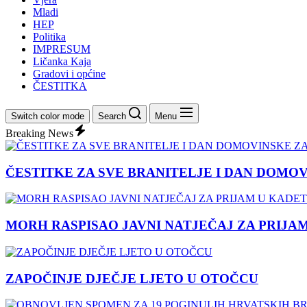
Mladi
HEP
Politika
IMPRESUM
Ličanka Kaja
Gradovi i općine
ČESTITKA
Switch color mode
Search
Menu
Breaking News
ČESTITKE ZA SVE BRANITELJE I DAN DOMO
MORH RASPISAO JAVNI NATJEČAJ ZA PRIJA
ZAPOČINJE DJEČJE LJETO U OTOČCU