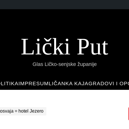
Lički Put
Glas Ličko-senjske županije
LITIKA
IMPRESUM
LIČANKA KAJA
GRADOVI I OP
osvaja = hotel Jezero