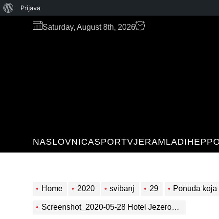
O
Prijava
Skip
WordPressu
Saturday, August 8th, 2026
to
the
content
NASLOVNICA
SPORT
VJERA
MLADI
HEP
PO
Home
2020
svibanj
29
Ponuda koja 
Screenshot_2020-05-28 Hotel Jezero – Nacionalni park Plitvička jezera (2)(3)(2)