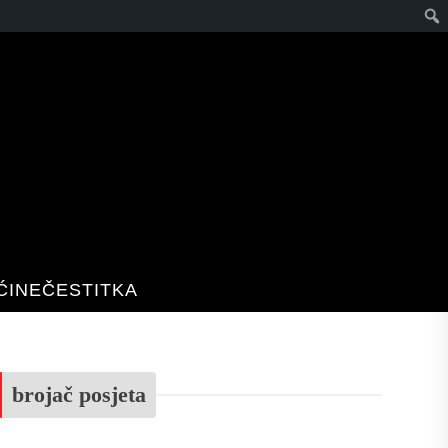
Pret
ĆINE
ČESTITKA
brojač posjeta