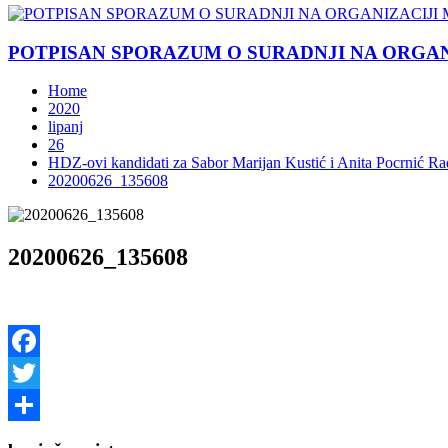
POTPISAN SPORAZUM O SURADNJI NA ORGANIZ
Home
2020
lipanj
26
HDZ-ovi kandidati za Sabor Marijan Kustić i Anita Pocrnić Ra
20200626_135608
20200626_135608
Facebook
Twitter
Share