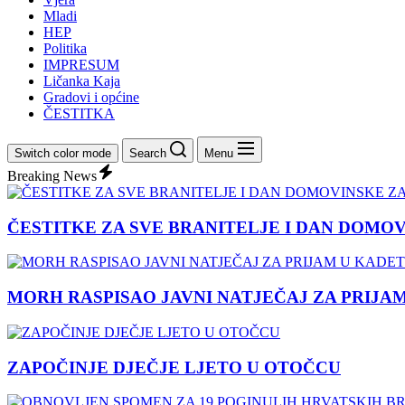
Mladi
HEP
Politika
IMPRESUM
Ličanka Kaja
Gradovi i općine
ČESTITKA
Switch color mode
Search
Menu
Breaking News
ČESTITKE ZA SVE BRANITELJE I DAN DOMO
MORH RASPISAO JAVNI NATJEČAJ ZA PRIJA
ZAPOČINJE DJEČJE LJETO U OTOČCU