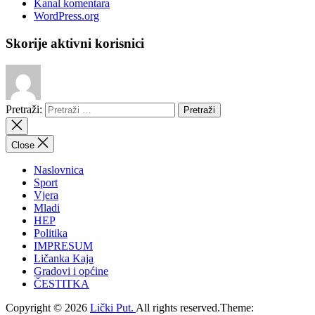
Kanal komentara
WordPress.org
Skorije aktivni korisnici
Pretraži:
Close
Naslovnica
Sport
Vjera
Mladi
HEP
Politika
IMPRESUM
Ličanka Kaja
Gradovi i općine
ČESTITKA
Copyright © 2026
Lički Put.
All rights reserved.Theme: