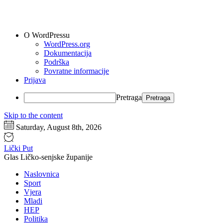
O WordPressu
WordPress.org
Dokumentacija
Podrška
Povratne informacije
Prijava
Pretraga
Skip to the content
Saturday, August 8th, 2026
Lički Put
Glas Ličko-senjske županije
Naslovnica
Sport
Vjera
Mladi
HEP
Politika