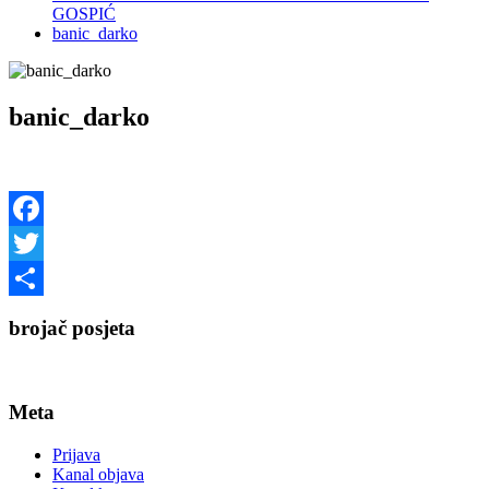
GOSPIĆ
banic_darko
banic_darko
Facebook
Twitter
Share
brojač posjeta
Meta
Prijava
Kanal objava