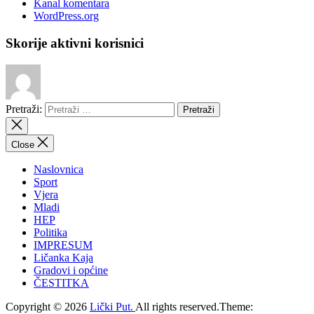
Kanal komentara
WordPress.org
Skorije aktivni korisnici
Pretraži:
Close
Naslovnica
Sport
Vjera
Mladi
HEP
Politika
IMPRESUM
Ličanka Kaja
Gradovi i općine
ČESTITKA
Copyright © 2026
Lički Put.
All rights reserved.Theme: