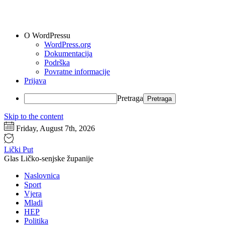
O WordPressu
WordPress.org
Dokumentacija
Podrška
Povratne informacije
Prijava
Pretraga
Skip to the content
Friday, August 7th, 2026
Lički Put
Glas Ličko-senjske županije
Naslovnica
Sport
Vjera
Mladi
HEP
Politika