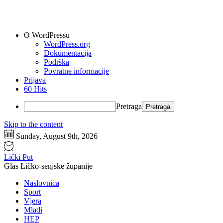
O WordPressu
WordPress.org
Dokumentacija
Podrška
Povratne informacije
Prijava
60 Hits
Pretraga
Skip to the content
Sunday, August 9th, 2026
Lički Put
Glas Ličko-senjske županije
Naslovnica
Sport
Vjera
Mladi
HEP