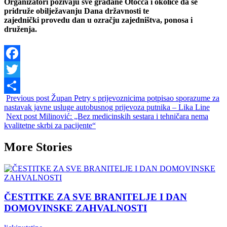
Organizatori pozivaju sve građane Otočca i okolice da se
pridruže obilježavanju Dana državnosti te
zajednički provedu dan u ozračju zajedništva, ponosa i
druženja.
Facebook
Twitter
Previous post
Župan Petry s prijevoznicima potpisao sporazume za
Share
nastavak javne usluge autobusnog prijevoza putnika – Lika Line
Next post
Milinović: „Bez medicinskih sestara i tehničara nema
kvalitetne skrbi za pacijente“
More Stories
ČESTITKE ZA SVE BRANITELJE I DAN
DOMOVINSKE ZAHVALNOSTI