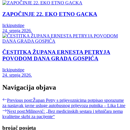
ZAPOČINJE 22. EKO ETNO GACKA
lickiputstipe
24. srpnja 2026.
ČESTITKA ŽUPANA ERNESTA PETRYJA
POVODOM DANA GRADA GOSPIĆA
lickiputstipe
24. srpnja 2026.
Navigacija objava
Previous post:
Župan Petry s prijevoznicima potpisao sporazume
za nastavak javne usluge autobusnog prijevoza putnika – Lika Line
Next post:
Milinović: „Bez medicinskih sestara i tehničara nema
kvalitetne skrbi za pacijente“
brojač posjeta