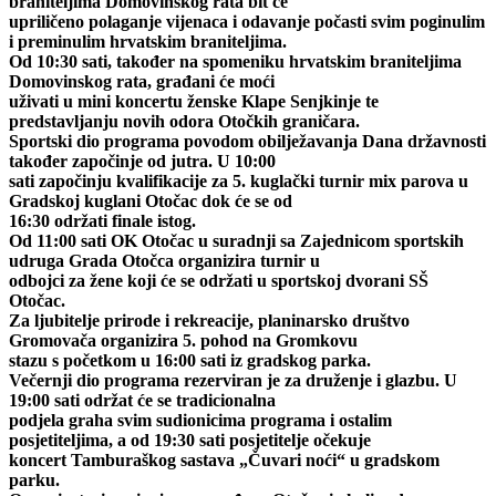
braniteljima Domovinskog rata bit će
upriličeno polaganje vijenaca i odavanje počasti svim poginulim
i preminulim hrvatskim braniteljima.
Od 10:30 sati, također na spomeniku hrvatskim braniteljima
Domovinskog rata, građani će moći
uživati u mini koncertu ženske Klape Senjkinje te
predstavljanju novih odora Otočkih graničara.
Sportski dio programa povodom obilježavanja Dana državnosti
također započinje od jutra. U 10:00
sati započinju kvalifikacije za 5. kuglački turnir mix parova u
Gradskoj kuglani Otočac dok će se od
16:30 održati finale istog.
Od 11:00 sati OK Otočac u suradnji sa Zajednicom sportskih
udruga Grada Otočca organizira turnir u
odbojci za žene koji će se održati u sportskoj dvorani SŠ
Otočac.
Za ljubitelje prirode i rekreacije, planinarsko društvo
Gromovača organizira 5. pohod na Gromkovu
stazu s početkom u 16:00 sati iz gradskog parka.
Večernji dio programa rezerviran je za druženje i glazbu. U
19:00 sati održat će se tradicionalna
podjela graha svim sudionicima programa i ostalim
posjetiteljima, a od 19:30 sati posjetitelje očekuje
koncert Tamburaškog sastava „Čuvari noći“ u gradskom
parku.