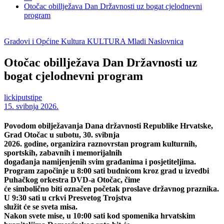
Otočac obillježava Dan Državnosti uz bogat cjelodnevni
program
Gradovi i Općine
Kultura
KULTURA
Mladi
Naslovnica
Otočac obillježava Dan Državnosti uz
bogat cjelodnevni program
lickiputstipe
15. svibnja 2026.
Povodom obilježavanja Dana državnosti Republike Hrvatske,
Grad Otočac u subotu, 30. svibnja
2026. godine, organizira raznovrstan program kulturnih,
sportskih, zabavnih i memorijalnih
događanja namijenjenih svim građanima i posjetiteljima.
Program započinje u 8:00 sati budnicom kroz grad u izvedbi
Puhačkog orkestra DVD-a Otočac, čime
će simbolično biti označen početak proslave državnog praznika.
U 9:30 sati u crkvi Presvetog Trojstva
služit će se sveta misa.
Nakon svete mise, u 10:00 sati kod spomenika hrvatskim