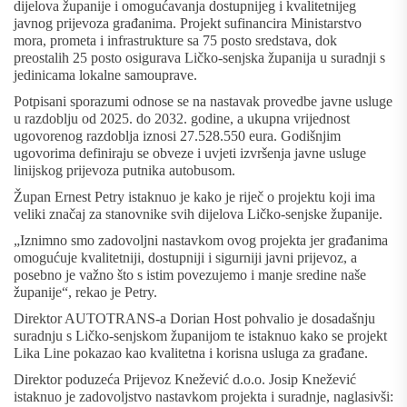
dijelova županije i omogućavanja dostupnijeg i kvalitetnijeg
javnog prijevoza građanima. Projekt sufinancira Ministarstvo
mora, prometa i infrastrukture sa 75 posto sredstava, dok
preostalih 25 posto osigurava Ličko-senjska županija u suradnji s
jedinicama lokalne samouprave.
Potpisani sporazumi odnose se na nastavak provedbe javne usluge
u razdoblju od 2025. do 2032. godine, a ukupna vrijednost
ugovorenog razdoblja iznosi 27.528.550 eura. Godišnjim
ugovorima definiraju se obveze i uvjeti izvršenja javne usluge
linijskog prijevoza putnika autobusom.
Župan Ernest Petry istaknuo je kako je riječ o projektu koji ima
veliki značaj za stanovnike svih dijelova Ličko-senjske županije.
„Iznimno smo zadovoljni nastavkom ovog projekta jer građanima
omogućuje kvalitetniji, dostupniji i sigurniji javni prijevoz, a
posebno je važno što s istim povezujemo i manje sredine naše
županije“, rekao je Petry.
Direktor AUTOTRANS-a Dorian Host pohvalio je dosadašnju
suradnju s Ličko-senjskom županijom te istaknuo kako se projekt
Lika Line pokazao kao kvalitetna i korisna usluga za građane.
Direktor poduzeća Prijevoz Knežević d.o.o. Josip Knežević
istaknuo je zadovoljstvo nastavkom projekta i suradnje, naglasivši: