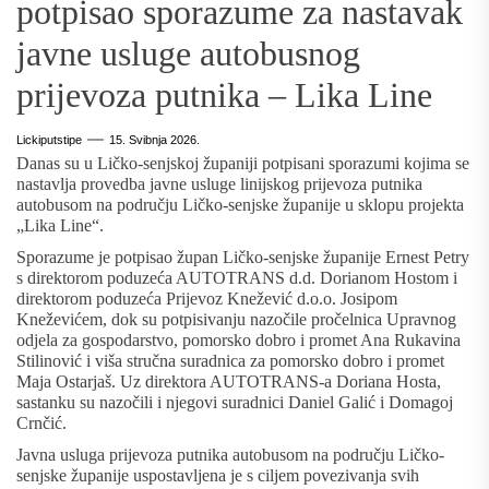
potpisao sporazume za nastavak
javne usluge autobusnog
prijevoza putnika – Lika Line
Lickiputstipe
15. Svibnja 2026.
Danas su u Ličko-senjskoj županiji potpisani sporazumi kojima se
nastavlja provedba javne usluge linijskog prijevoza putnika
autobusom na području Ličko-senjske županije u sklopu projekta
„Lika Line“.
Sporazume je potpisao župan Ličko-senjske županije Ernest Petry
s direktorom poduzeća AUTOTRANS d.d. Dorianom Hostom i
direktorom poduzeća Prijevoz Knežević d.o.o. Josipom
Kneževićem, dok su potpisivanju nazočile pročelnica Upravnog
odjela za gospodarstvo, pomorsko dobro i promet Ana Rukavina
Stilinović i viša stručna suradnica za pomorsko dobro i promet
Maja Ostarjaš. Uz direktora AUTOTRANS-a Doriana Hosta,
sastanku su nazočili i njegovi suradnici Daniel Galić i Domagoj
Crnčić.
Javna usluga prijevoza putnika autobusom na području Ličko-
senjske županije uspostavljena je s ciljem povezivanja svih