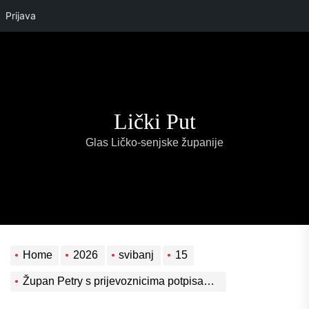
Prijava
Skip
to
the
content
Lički Put
Glas Ličko-senjske županije
Home
2026
svibanj
15
Župan Petry s prijevoznicima potpisao sporazume za nastavak javne usluge autobusnog prijevoza putnika – Lika Line