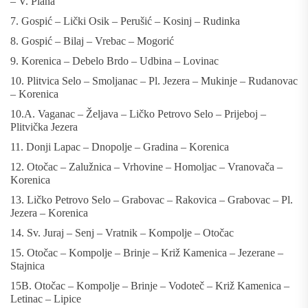
– V. Plana
7. Gospić – Lički Osik – Perušić – Kosinj – Rudinka
8. Gospić – Bilaj – Vrebac – Mogorić
9. Korenica – Debelo Brdo – Udbina – Lovinac
10. Plitvica Selo – Smoljanac – Pl. Jezera – Mukinje – Rudanovac
– Korenica
10.A. Vaganac – Željava – Ličko Petrovo Selo – Prijeboj –
Plitvička Jezera
11. Donji Lapac – Dnopolje – Gradina – Korenica
12. Otočac – Zalužnica – Vrhovine – Homoljac – Vranovača –
Korenica
13. Ličko Petrovo Selo – Grabovac – Rakovica – Grabovac – Pl.
Jezera – Korenica
14. Sv. Juraj – Senj – Vratnik – Kompolje – Otočac
15. Otočac – Kompolje – Brinje – Križ Kamenica – Jezerane –
Stajnica
15B. Otočac – Kompolje – Brinje – Vodoteč – Križ Kamenica –
Letinac – Lipice