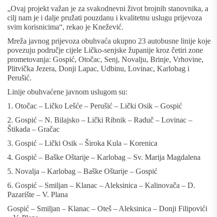
„Ovaj projekt važan je za svakodnevni život brojnih stanovnika, a
cilj nam je i dalje pružati pouzdanu i kvalitetnu uslugu prijevoza
svim korisnicima“, rekao je Knežević.
Mreža javnog prijevoza obuhvaća ukupno 23 autobusne linije koje
povezuju područje cijele Ličko-senjske županije kroz četiri zone
prometovanja: Gospić, Otočac, Senj, Novalju, Brinje, Vrhovine,
Plitvička Jezera, Donji Lapac, Udbinu, Lovinac, Karlobag i
Perušić.
Linije obuhvaćene javnom uslugom su:
1. Otočac – Ličko Lešće – Perušić – Lički Osik – Gospić
2. Gospić – N. Bilajsko – Lički Ribnik – Raduč – Lovinac –
Štikada – Gračac
3. Gospić – Lički Osik – Široka Kula – Korenica
4. Gospić – Baške Oštarije – Karlobag – Sv. Marija Magdalena
5. Novalja – Karlobag – Baške Oštarije – Gospić
6. Gospić – Smiljan – Klanac – Aleksinica – Kalinovača – D.
Pazarište – V. Plana
Gospić – Smiljan – Klanac – Oteš – Aleksinica – Donji Filipovići