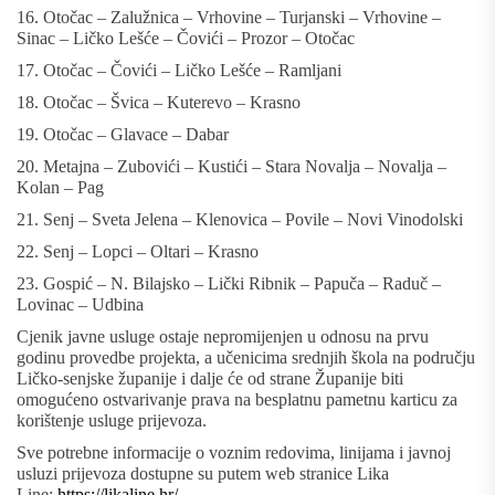
16. Otočac – Zalužnica – Vrhovine – Turjanski – Vrhovine –
Sinac – Ličko Lešće – Čovići – Prozor – Otočac
17. Otočac – Čovići – Ličko Lešće – Ramljani
18. Otočac – Švica – Kuterevo – Krasno
19. Otočac – Glavace – Dabar
20. Metajna – Zubovići – Kustići – Stara Novalja – Novalja –
Kolan – Pag
21. Senj – Sveta Jelena – Klenovica – Povile – Novi Vinodolski
22. Senj – Lopci – Oltari – Krasno
23. Gospić – N. Bilajsko – Lički Ribnik – Papuča – Raduč –
Lovinac – Udbina
Cjenik javne usluge ostaje nepromijenjen u odnosu na prvu
godinu provedbe projekta, a učenicima srednjih škola na području
Ličko-senjske županije i dalje će od strane Županije biti
omogućeno ostvarivanje prava na besplatnu pametnu karticu za
korištenje usluge prijevoza.
Sve potrebne informacije o voznim redovima, linijama i javnoj
usluzi prijevoza dostupne su putem web stranice Lika
Line:
https://likaline.hr/