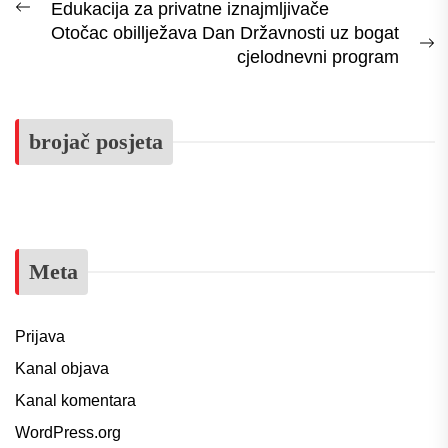
Navigacija
Edukacija za privatne iznajmljivače
Previous
Otočac obillježava Dan Državnosti uz bogat
objava
post:
N
cjelodnevni program
p
brojač posjeta
Meta
Prijava
Kanal objava
Kanal komentara
WordPress.org