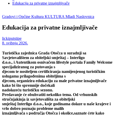
Edukacija za privatne iznajmljivače
Gradovi i Općine
Kultura
KULTURA
Mladi
Naslovnica
Edukacija za privatne iznajmljivače
lickiputstipe
8. svibnja 2026.
Turistička zajednica Grada Otočca u suradnji sa
Savjetovalištem za obiteljski smještaj – Interligo
d.o.o., i Autentikom osnivačem lifestyle portala Family Welcome
specijaliziranog za putovanja s
djecom te nositeljem certificiranja namijenjenog turističkim
uslugama prilagođenima obiteljima s
djecom, organizira edukaciju za male privatne iznajmljivače
kako bi što spremnije dočekali
nadolazeću turističku sezonu.
Predavanje će obuhvatiti nekoliko tema. Od vrhunskih
stručnjakinja iz savjetovališta za obiteljski
smještaj Interligo d.o.o., koje godinama dolaze u naše krajeve i
vrlo dobro poznaju probleme malih
iznajmljivača s područja Otočca i okolice,saznate ćete kako