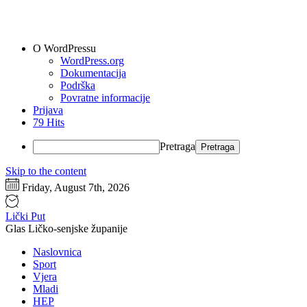
O WordPressu
WordPress.org
Dokumentacija
Podrška
Povratne informacije
Prijava
79 Hits
Pretraga
Skip to the content
Friday, August 7th, 2026
Lički Put
Glas Ličko-senjske županije
Naslovnica
Sport
Vjera
Mladi
HEP