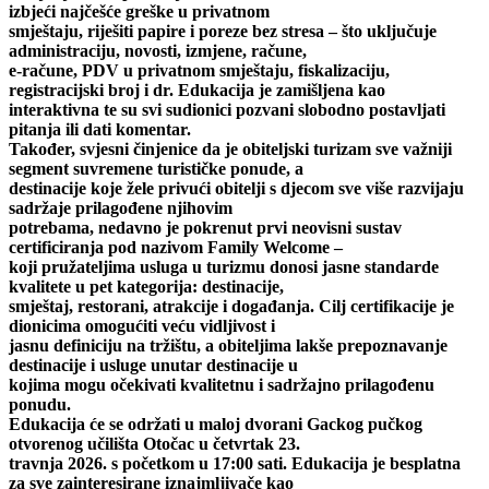
izbjeći najčešće greške u privatnom
smještaju, riješiti papire i poreze bez stresa – što uključuje
administraciju, novosti, izmjene, račune,
e-račune, PDV u privatnom smještaju, fiskalizaciju,
registracijski broj i dr. Edukacija je zamišljena kao
interaktivna te su svi sudionici pozvani slobodno postavljati
pitanja ili dati komentar.
Također, svjesni činjenice da je obiteljski turizam sve važniji
segment suvremene turističke ponude, a
destinacije koje žele privući obitelji s djecom sve više razvijaju
sadržaje prilagođene njihovim
potrebama, nedavno je pokrenut prvi neovisni sustav
certificiranja pod nazivom Family Welcome –
koji pružateljima usluga u turizmu donosi jasne standarde
kvalitete u pet kategorija: destinacije,
smještaj, restorani, atrakcije i događanja. Cilj certifikacije je
dionicima omogućiti veću vidljivost i
jasnu definiciju na tržištu, a obiteljima lakše prepoznavanje
destinacije i usluge unutar destinacije u
kojima mogu očekivati kvalitetnu i sadržajno prilagođenu
ponudu.
Edukacija će se održati u maloj dvorani Gackog pučkog
otvorenog učilišta Otočac u četvrtak 23.
travnja 2026. s početkom u 17:00 sati. Edukacija je besplatna
za sve zainteresirane iznajmljivače kao