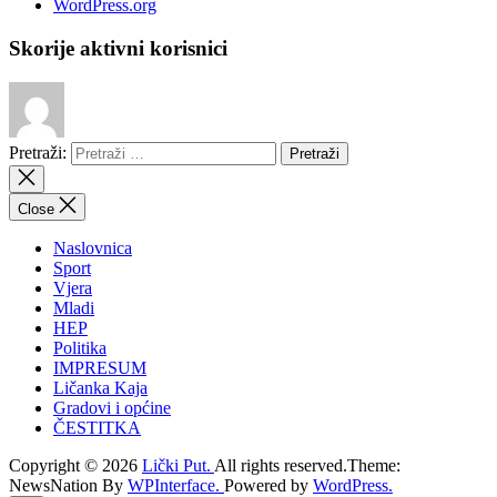
WordPress.org
Skorije aktivni korisnici
Pretraži:
Close
Naslovnica
Sport
Vjera
Mladi
HEP
Politika
IMPRESUM
Ličanka Kaja
Gradovi i općine
ČESTITKA
Copyright © 2026
Lički Put.
All rights reserved.Theme:
NewsNation By
WPInterface.
Powered by
WordPress.