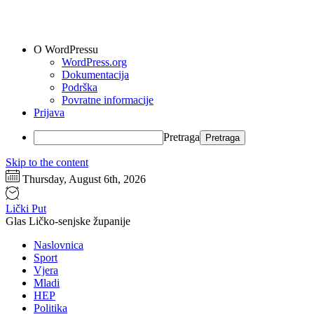
O WordPressu
WordPress.org
Dokumentacija
Podrška
Povratne informacije
Prijava
Pretraga
Skip to the content
Thursday, August 6th, 2026
Lički Put
Glas Ličko-senjske županije
Naslovnica
Sport
Vjera
Mladi
HEP
Politika