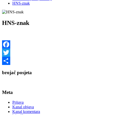
HNS-znak
HNS-znak
Facebook
Twitter
Share
brojač posjeta
Meta
Prijava
Kanal objava
Kanal komentara