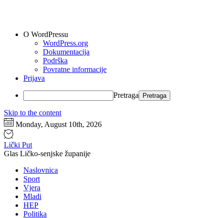
O WordPressu
WordPress.org
Dokumentacija
Podrška
Povratne informacije
Prijava
Pretraga
Skip to the content
Monday, August 10th, 2026
Lički Put
Glas Ličko-senjske županije
Naslovnica
Sport
Vjera
Mladi
HEP
Politika