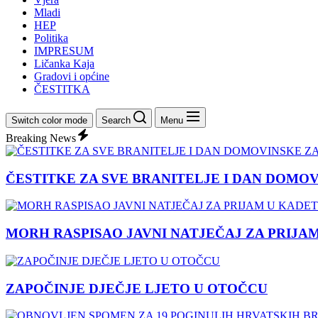
Mladi
HEP
Politika
IMPRESUM
Ličanka Kaja
Gradovi i općine
ČESTITKA
Switch color mode
Search
Menu
Breaking News
ČESTITKE ZA SVE BRANITELJE I DAN DOMO
MORH RASPISAO JAVNI NATJEČAJ ZA PRIJA
ZAPOČINJE DJEČJE LJETO U OTOČCU