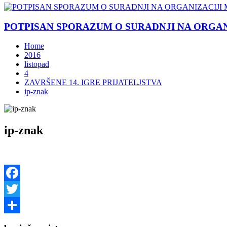
POTPISAN SPORAZUM O SURADNJI NA ORGANIZ
Home
2016
listopad
4
ZAVRŠENE 14. IGRE PRIJATELJSTVA
ip-znak
ip-znak
Facebook
Twitter
Share