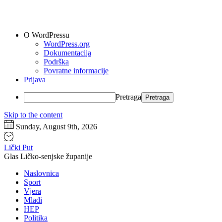
O WordPressu
WordPress.org
Dokumentacija
Podrška
Povratne informacije
Prijava
Pretraga
Skip to the content
Sunday, August 9th, 2026
Lički Put
Glas Ličko-senjske županije
Naslovnica
Sport
Vjera
Mladi
HEP
Politika