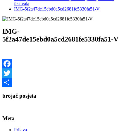
festivala
IMG-5f2a47de15ebd0a5cd2681fe5330fa51-V
IMG-
5f2a47de15ebd0a5cd2681fe5330fa51-V
Facebook
Twitter
Share
brojač posjeta
Meta
Prijava