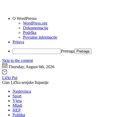
O WordPressu
WordPress.org
Dokumentacija
Podrška
Povratne informacije
Prijava
Pretraga
Skip to the content
Thursday, August 6th, 2026
Lički Put
Glas Ličko-senjske županije
Naslovnica
Sport
Vjera
Mladi
HEP
Politika