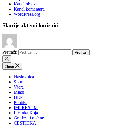
Kanal objava
Kanal komentara
WordPress.org
Skorije aktivni korisnici
Pretraži:
Close
Naslovnica
Sport
Vjera
Mladi
HEP
Politika
IMPRESUM
Ličanka Kaja
Gradovi i općine
ČESTITKA