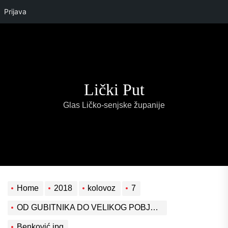
Prijava
Skip
to
the
content
Lički Put
Glas Ličko-senjske županije
Home
2018
kolovoz
7
OD GUBITNIKA DO VELIKOG POBJEDNIKA
Benković,jpg