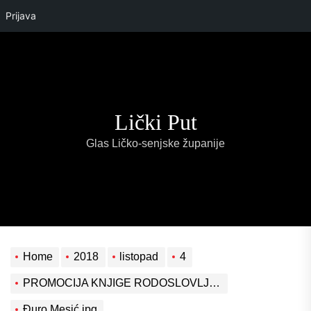
Prijava
Skip
to
the
content
Lički Put
Glas Ličko-senjske županije
Home
2018
listopad
4
PROMOCIJA KNJIGE RODOSLOVLJA OBITELJI PODLAPCA/PODLAPAČE
Đuro Mesić,jpg