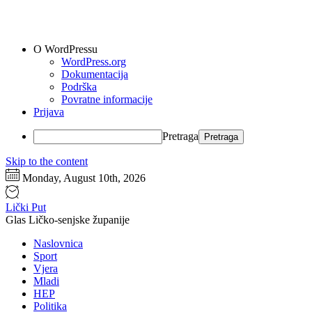
O WordPressu
WordPress.org
Dokumentacija
Podrška
Povratne informacije
Prijava
Pretraga
Skip to the content
Monday, August 10th, 2026
Lički Put
Glas Ličko-senjske županije
Naslovnica
Sport
Vjera
Mladi
HEP
Politika