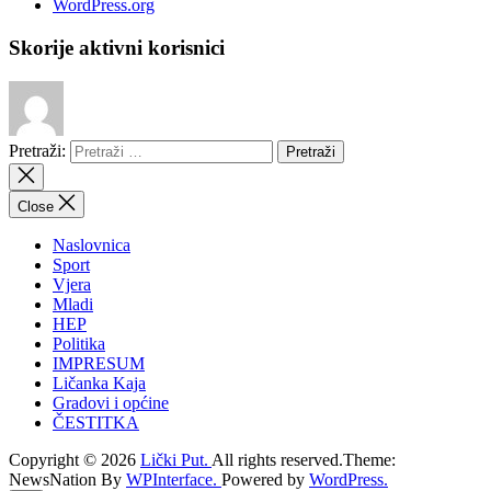
WordPress.org
Skorije aktivni korisnici
Pretraži:
Close
Naslovnica
Sport
Vjera
Mladi
HEP
Politika
IMPRESUM
Ličanka Kaja
Gradovi i općine
ČESTITKA
Copyright © 2026
Lički Put.
All rights reserved.Theme:
NewsNation By
WPInterface.
Powered by
WordPress.