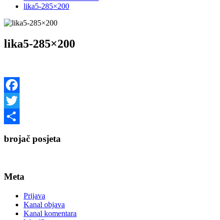
lika5-285×200
lika5-285×200
Facebook
Twitter
Share
brojač posjeta
Meta
Prijava
Kanal objava
Kanal komentara