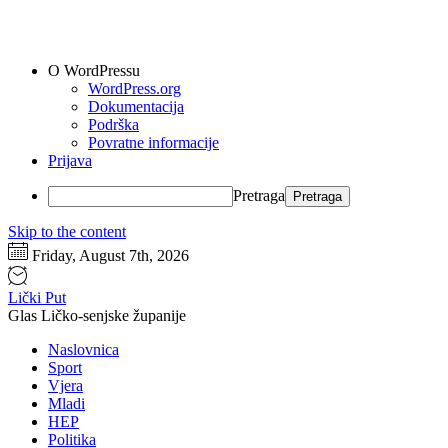
O WordPressu
WordPress.org
Dokumentacija
Podrška
Povratne informacije
Prijava
Pretraga
Skip to the content
Friday, August 7th, 2026
Lički Put
Glas Ličko-senjske županije
Naslovnica
Sport
Vjera
Mladi
HEP
Politika