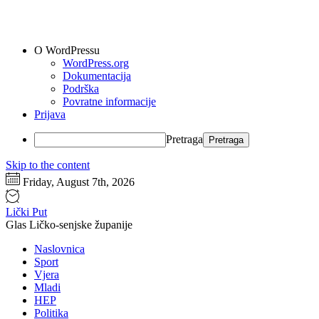
O WordPressu
WordPress.org
Dokumentacija
Podrška
Povratne informacije
Prijava
Pretraga
Skip to the content
Friday, August 7th, 2026
Lički Put
Glas Ličko-senjske županije
Naslovnica
Sport
Vjera
Mladi
HEP
Politika