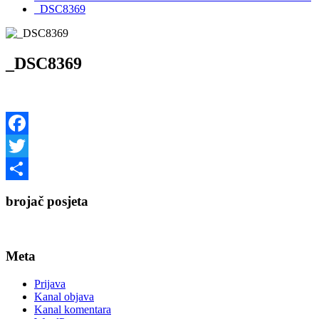
_DSC8369
_DSC8369
Facebook
Twitter
Share
brojač posjeta
Meta
Prijava
Kanal objava
Kanal komentara