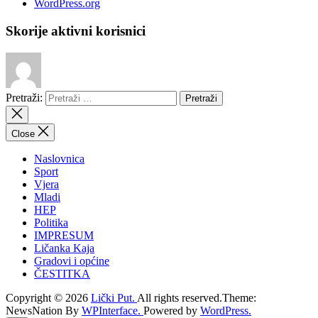
WordPress.org
Skorije aktivni korisnici
Pretraži:
Close
Naslovnica
Sport
Vjera
Mladi
HEP
Politika
IMPRESUM
Ličanka Kaja
Gradovi i općine
ČESTITKA
Copyright © 2026
Lički Put.
All rights reserved.Theme:
NewsNation By
WPInterface.
Powered by
WordPress.