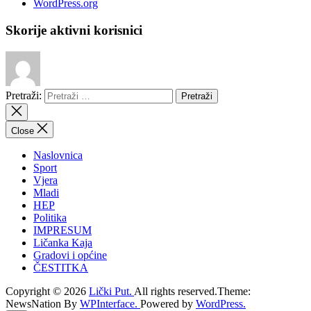
WordPress.org
Skorije aktivni korisnici
Pretraži:
Close
Naslovnica
Sport
Vjera
Mladi
HEP
Politika
IMPRESUM
Ličanka Kaja
Gradovi i općine
ČESTITKA
Copyright © 2026
Lički Put.
All rights reserved.Theme:
NewsNation By
WPInterface.
Powered by
WordPress.