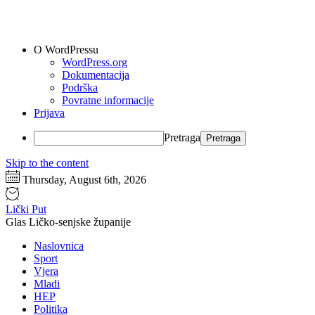
O WordPressu
WordPress.org
Dokumentacija
Podrška
Povratne informacije
Prijava
Pretraga
Skip to the content
Thursday, August 6th, 2026
Lički Put
Glas Ličko-senjske županije
Naslovnica
Sport
Vjera
Mladi
HEP
Politika