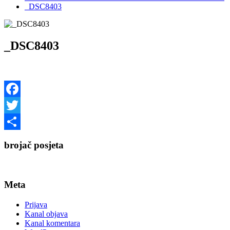
_DSC8403
_DSC8403
Facebook
Twitter
Share
brojač posjeta
Meta
Prijava
Kanal objava
Kanal komentara