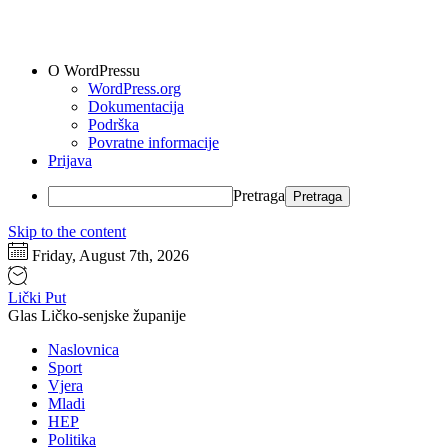
O WordPressu
WordPress.org
Dokumentacija
Podrška
Povratne informacije
Prijava
Pretraga
Skip to the content
Friday, August 7th, 2026
Lički Put
Glas Ličko-senjske županije
Naslovnica
Sport
Vjera
Mladi
HEP
Politika