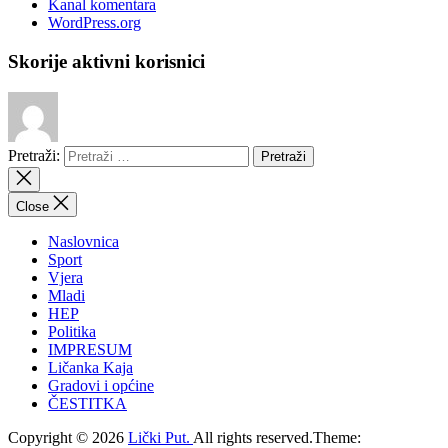
Kanal komentara
WordPress.org
Skorije aktivni korisnici
Pretraži:
Close
Naslovnica
Sport
Vjera
Mladi
HEP
Politika
IMPRESUM
Ličanka Kaja
Gradovi i općine
ČESTITKA
Copyright © 2026
Lički Put.
All rights reserved.Theme: