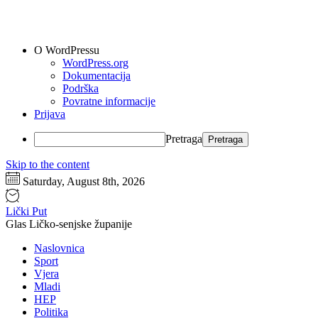
O WordPressu
WordPress.org
Dokumentacija
Podrška
Povratne informacije
Prijava
Pretraga
Skip to the content
Saturday, August 8th, 2026
Lički Put
Glas Ličko-senjske županije
Naslovnica
Sport
Vjera
Mladi
HEP
Politika