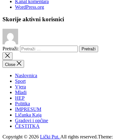
Kanal komentara
WordPress.org
Skorije aktivni korisnici
Pretraži:
Close
Naslovnica
Sport
Vjera
Mladi
HEP
Politika
IMPRESUM
Ličanka Kaja
Gradovi i općine
ČESTITKA
Copyright © 2026
Lički Put.
All rights reserved.Theme: